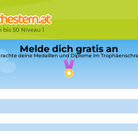
 bis 50 Niveau 1
Melde dich gratis an
rachte deine Medaillen und Diplome im Trophäenschr