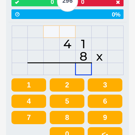
296
0
0
0%
4
1
8
x
1
2
3
4
5
6
7
8
9
0
<-