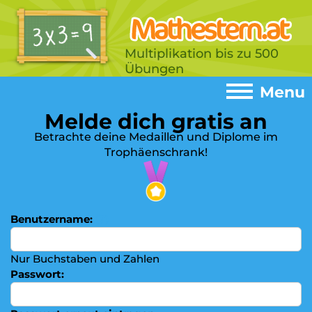
Multiplikation bis zu 500
Übungen
Menu
Melde dich gratis an
Menu
Betrachte deine Medaillen und Diplome im
Trophäenschrank!
Home
►
Spiele
►
Addition
Benutzername:
(?)
►
Subtrahieren
►
Nur Buchstaben und Zahlen
Einmaleins
►
Passwort:
Multiplizieren
►