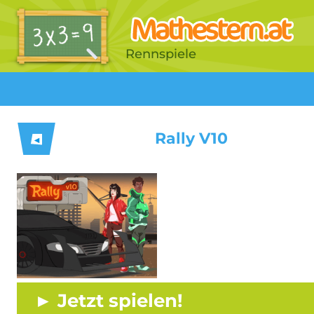
Rennspiele
Rally V10
◀
► Jetzt spielen!