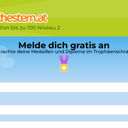
tion bis zu 100 Niveau 2
Melde dich gratis an
rachte deine Medaillen und Diplome im Trophäenschr