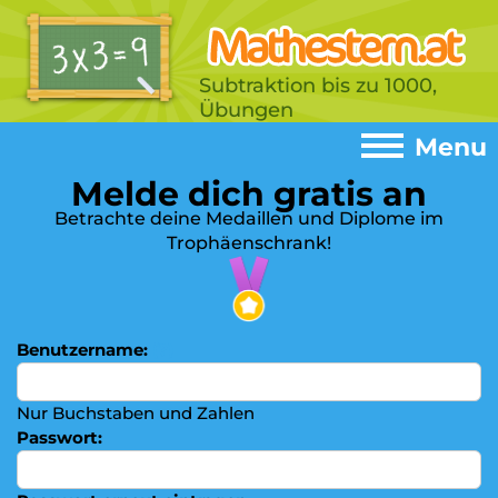
Subtraktion bis zu 1000,
Übungen
Menu
Melde dich gratis an
Menu
Betrachte deine Medaillen und Diplome im
Trophäenschrank!
Home
►
Spiele
►
Addition
Benutzername:
(?)
►
Subtrahieren
►
Nur Buchstaben und Zahlen
Einmaleins
►
Passwort:
Multiplizieren
►